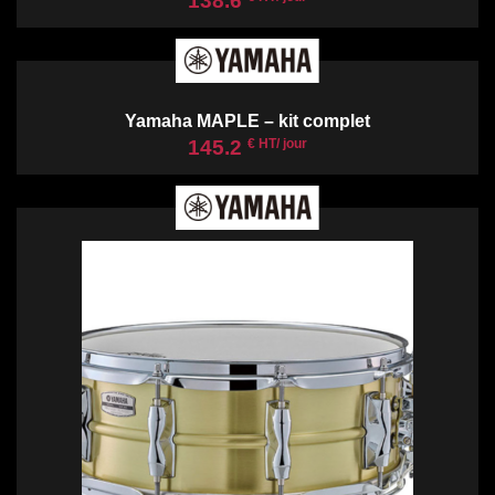
138.6
Yamaha MAPLE – kit complet
145.2
€ HT/ jour