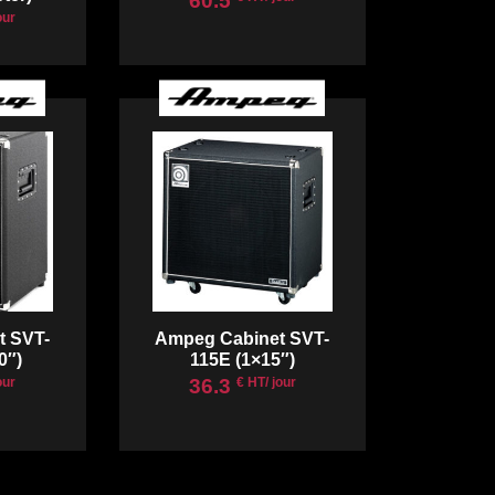
60.5
our
t SVT-
Ampeg Cabinet SVT-
0″)
115E (1×15″)
36.3
our
€ HT/ jour