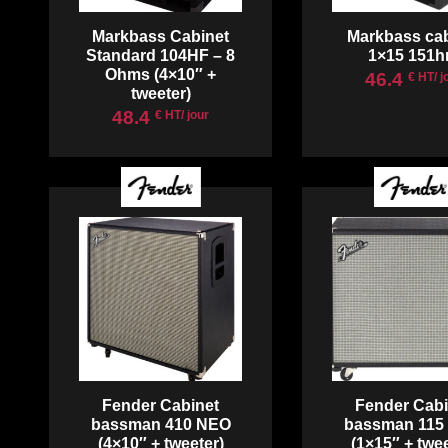
Markbass Cabinet
Markbass cab
Standard 104HF – 8
1×15 151h
Ohms (4×10″ +
46.4
€ HT/ j
tweeter)
48.4
€ HT/ jour
Fender Cabinet
Fender Cabi
bassman 410 NEO
bassman 115
(4×10″ + tweeter)
(1×15″ + twee