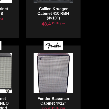
inet
Gallien Krueger
r8
Cabinet 410 RBH
(4×10″)
our
48.4
€ HT/ jour
net
Fender Bassman
 NEO
Cabinet 4×12″
ter)
€ HT/ jour