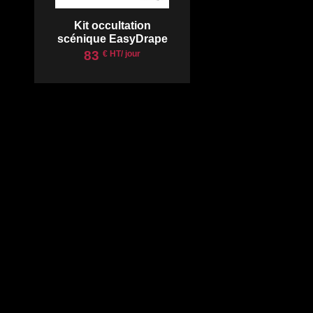
Kit occultation
scénique EasyDrape
83
€ HT/ jour