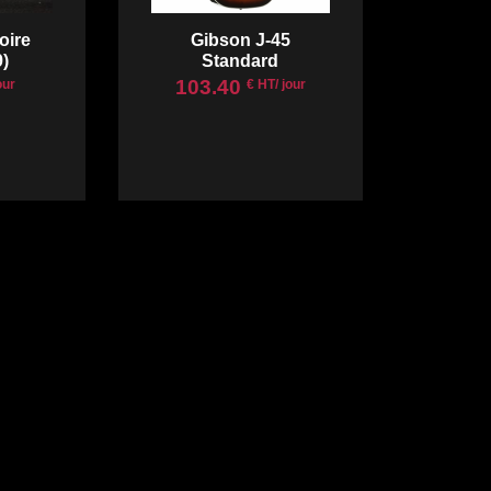
oire
Gibson J-45
)
Standard
103.40
our
€ HT/ jour