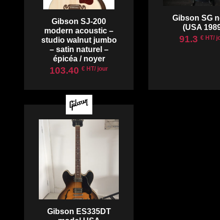
Gibson SG n
Gibson SJ-200
(USA 1989
modern acoustic –
91.3
€ HT/ j
studio walnut jumbo
– satin naturel –
épicéa / noyer
103.40
€ HT/ jour
Gibson ES335DT