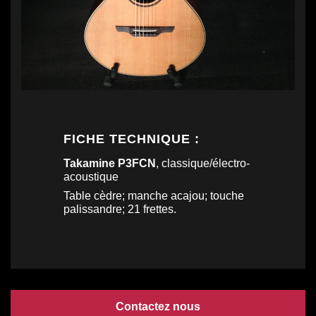
FICHE TECHNIQUE :
Takamine P3FCN
, classique/électro-
acoustique
Table cèdre; manche acajou; touche
palissandre; 21 frettes.
Contactez nous