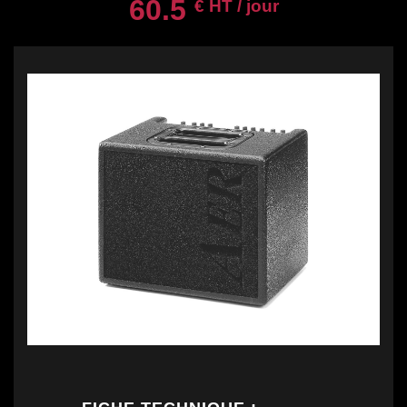
60.5
€ HT / jour